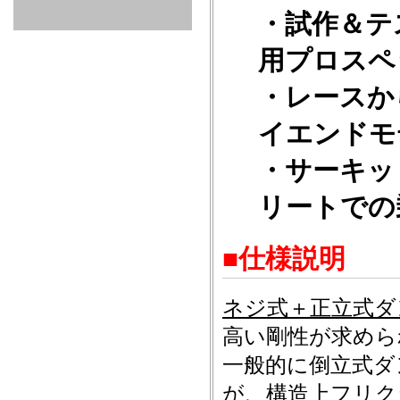
GOODS & APPAREL
RACING
ADAPTER
ETC
SILICONE
/ JOINT /
・試作＆テ
HOSE
HOSE
APPAREL
/ GOODS
用プロスペ
/
STICKER
・レースか
イエンドモ
・サーキッ
リートでの
■仕様説明
ネジ式＋正立式ダ
高い剛性が求めら
一般的に倒立式ダ
が、構造上フリク