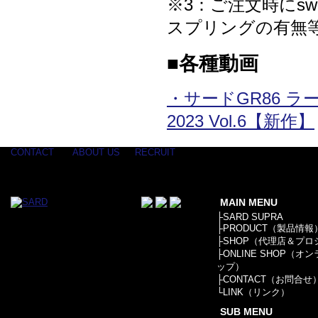
※3：ご注文時にs
スプリングの有無
■各種動画
・サードGR86 ラ
2023 Vol.6【新作】
CONTACT
ABOUT US
RECRUIT
MAIN MENU
├
SARD SUPRA
├
PRODUCT（製品情報
├
SHOP（代理店＆プロ
├
ONLINE SHOP（オ
ップ）
├
CONTACT（お問合せ
└
LINK（リンク）
SUB MENU