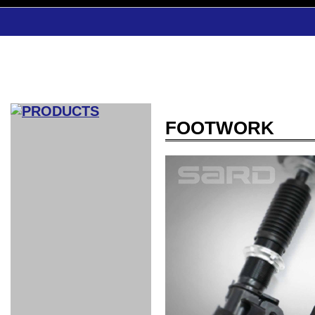
FOOTWORK
CAR INDEX
COMPLEATE CAR
AERO
WING
GR
GR
GR86：
GR86：
86：GT1
86：GT1
86：GT3
LEXUS
VELLFIR：
ALTEZZA：
MR-S：
DRY
CARBON
CARBON
AERO
CANARD
COROLLA：
Yaris：
GT1
GT1
PERFORMANCE
PERFORMANCE
PERFORMANCE
IS：LSR
LSR
AERO
AERO
CARBON
PANEL
ROOF
BLADE
GT1
GT1
FRONT
PERFORMANCE
AERO 86
AERO 86
AERO 86
EDITION
Edition
KIT
KIT
PARTS
VANE
DRY CARBON
DRY
LSR
LSR
GT
GT
GT
PERFORMANCE
PERFORMANCE
HALF
AERO
KOUKI
ZENKI
for
CARBON
WING
WING 車
WING 汎
WING 車
WING
AERO
AERO
SPOILER
GR86
MODELLISTA
GT
種専用タ
用タイプ
種専用タ
SUB
for GR86
INTERIOR
WING
イプ
イプ
PARTS
EXHAUST
GR
4-Points /
GT
SARD
SARD
FOOT
SARD
SARD
AERO
6-Points
SHIFT
STEERING
Racing
REST
SEAT
HEADREST
STABILIZING
HARNESS
KNOB
SEAT
BELT
COVER
INTAKE&SUCTION
Ti-Z -
Su-Z -
AROUSE
For R35
SPORTS
SPORTS
EXHAUST
FRONT
EXHAUST
INTERIOR
COVER
PAD BKR