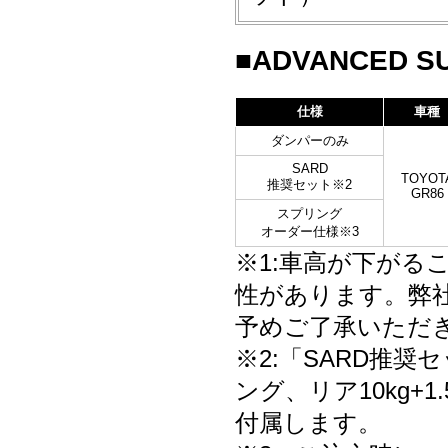
■ADVANCED SU
仕様
車種
ダンパーのみ
SARD
TOYOT
推奨セット※2
GR86
スプリング
オーダー仕様※3
※1:車高が下が
性があります。弊
予めご了承いただ
※2:「SARD推奨
ング、リア10kg+1
付属します。