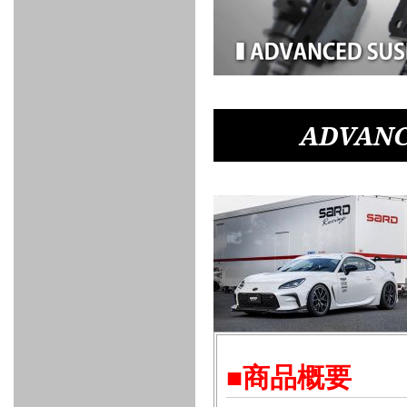
FULL
STAINLESS
Su -
GT-R
CATALYZER
CATALYZER
MANIFOLD
PIPE
PARTS
SERIES
TITANIUM
MUFFLER
NANO
【車種専
【汎用タ
その他の
FUEL
4
EX
SPORTS
CARBON
RACING
MUFFLER
MAKU
用タイ
イプ】
排気系パ
THROTTLE
POWER
EX+
INTAKE
BLOW
CORTING
プ】
ーツ
KIT for
FILTER 2
PIPE
OFF
MUFFLER
OIL
INJECTOR/SUB
FUEL
FUEL
FUEL
FUEL
FUEL
JET
ZN6/ZC6
VALVE
PARTS
REGULATOR/ADAPTOR
PUMP
FILTER
DELIVERY
COLLECTOR
PUMP
MAG
PIPE
TANK
KILLER
CHEMICAL
LMGT
LMGT
LMGT
OIL
OIL SUB
ADVANCED
RACING
TOURING
FILTER /
PARTS
DREN
ADVANC
COOLING
GR
PREMIUM
LMGT
LMGT
PLUG
AERO
SPORTS
GRANZ
FUEL
MAG+
STABILIZING
COOLANT
CLEANER
FOOTWORK
COOLING
RADIATOR
RADIATOR
RESERVE
BREATHER
WATER
HIGH
PREMIUM
AT
OIL
M.F.C
SHAMPOO
THERMO
HOSE
TANK
TANK 汎
TEMP
PRESSURE
SPORTS
Cooler
COOLER
用タイプ
SENSOR
RADIATOR
COOLANT
KIT
BODY BUILD
ADVANCED
SARD×SHOWA
ADVANCED
ADVANCED
Black
ADJUSTABLE
ATTACHMENT
CAP
SUSPENSION
TUNING
BRAKE
LINE
Ram Slit
STABILIZER
KIT for
SUSPENTION
KIT
BRAKE
Disc
POWER TRAIN
SARD
GR86
HOSE
Rotor
DAMPER
(SARD×AISIN)
ENGINE PARTS
TORSEN
S6
CLUTCH
GEAR
ADVANCED
Type
MANUAL
/
OIL
LINE
Racing
TRANSMISSION
FLYWHEEL
CATCHTANK
CLUTCH
TURBO
RACING
OIL
OIL
OIL SUB
KIT
HOSE
PLUG
CATCH
FILTER /
PARTS
PRO
TANK
DREN
ELECTRONICS
PREMIUM
WASTE
TURBO
PLUG
EFR
GATE
SUB
MAG+
TURBO
PARTS
■商品概要
SUB PARTS
CUVU
CUVU
STACK
A/F
FACE
SVR
METER
KIT（ZN6）
EVOLUTION
DEVICE
SUB
PARTS