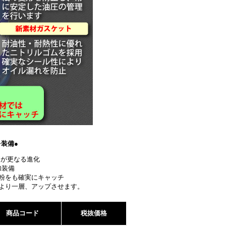
を装備●
"が更なる進化
加装備
粉をも確実にキャッチ
より一層、アップさせます。
商品コード
税抜価格