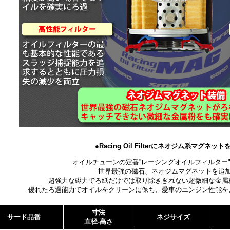
●Racing Oil Filterにネオジム系マグネット
オイルチューンの定番”レーシングオイルフィルター
世界最強の磁石、ネオジムマグネットを追
超強力な磁力でろ紙だけでは取り除ききれない超微細な金属
優れたろ過能力でオイルをクリーンに保ち、愛車のエンジン性能を
寸法
サード品番
ネジサイズ
直径-高さ