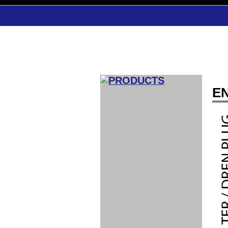
E
CAR INDEX
COMPLEATE CAR
AERO
WING
GR
GR
GR86：
GR86：
86：GT1
86：GT1
86：GT3
LEXUS
VELLFIR：
ALTEZZA：
MR-S：
DRY
CARBON
CARBON
AERO
CANARD
COROLLA：
Yaris：
GT1
GT1
PERFORMANCE
PERFORMANCE
PERFORMANCE
IS：LSR
LSR
AERO
AERO
CARBON
PANEL
ROOF
BLADE
GT1
GT1
FRONT
PERFORMANCE
AERO 86
AERO 86
AERO 86
EDITION
Edition
KIT
KIT
PARTS
VANE
DRY CARBON
DRY
LSR
LSR
GT
GT
GT
PERFORMANCE
PERFORMANCE
HALF
AERO
KOUKI
ZENKI
for
CARBON
WING
WING 車
WING 汎
WING 車
WING
AERO
AERO
SPOILER
GR86
MODELLISTA
GT
種専用タ
用タイプ
種専用タ
SUB
for GR86
INTERIOR
WING
イプ
イプ
PARTS
EXHAUST
GR
4-Points /
GT
SARD
SARD
FOOT
SARD
SARD
AERO
6-Points
SHIFT
STEERING
Racing
REST
SEAT
HEADREST
STABILIZING
HARNESS
KNOB
SEAT
BELT
COVER
INTAKE&SUCTION
Ti-Z -
Su-Z -
AROUSE
For R35
SPORTS
SPORTS
EXHAUST
FRONT
EXHAUST
INTERIOR
COVER
PAD BKR