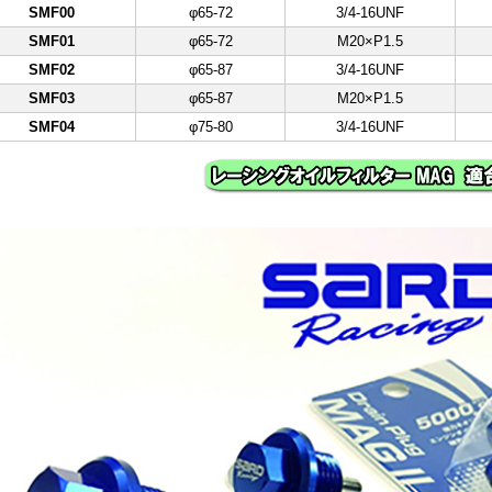
SMF00
φ65-72
3/4-16UNF
SMF01
φ65-72
M20×P1.5
SMF02
φ65-87
3/4-16UNF
SMF03
φ65-87
M20×P1.5
SMF04
φ75-80
3/4-16UNF