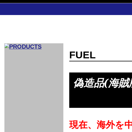
FUEL
CAR INDEX
COMPLEATE CAR
AERO
偽造品(海
WING
GR
GR
GR86：
GR86：
86：GT1
86：GT1
86：GT3
LEXUS
VELLFIR：
ALTEZZA：
MR-S：
DRY
CARBON
CARBON
AERO
CANARD
COROLLA：
Yaris：
GT1
GT1
PERFORMANCE
PERFORMANCE
PERFORMANCE
IS：LSR
LSR
AERO
AERO
CARBON
PANEL
ROOF
BLADE
GT1
GT1
FRONT
PERFORMANCE
AERO 86
AERO 86
AERO 86
EDITION
Edition
KIT
KIT
PARTS
VANE
DRY CARBON
DRY
LSR
LSR
GT
GT
GT
PERFORMANCE
PERFORMANCE
HALF
AERO
KOUKI
ZENKI
for
CARBON
WING
WING 車
WING 汎
WING 車
WING
AERO
AERO
SPOILER
GR86
MODELLISTA
GT
種専用タ
用タイプ
種専用タ
SUB
for GR86
INTERIOR
WING
イプ
イプ
PARTS
EXHAUST
GR
4-Points /
GT
SARD
SARD
FOOT
SARD
SARD
現在、海外を
AERO
6-Points
SHIFT
STEERING
Racing
REST
SEAT
HEADREST
STABILIZING
HARNESS
KNOB
SEAT
BELT
COVER
INTAKE&SUCTION
Ti-Z -
Su-Z -
AROUSE
For R35
SPORTS
SPORTS
EXHAUST
FRONT
EXHAUST
INTERIOR
COVER
PAD BKR