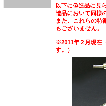
GOODS & APPAREL
RACING
ADAPTER
ETC
SILICONE
/ JOINT /
以下に偽造品に見
HOSE
HOSE
APPAREL
造品において同様
/ GOODS
/
STICKER
また、これらの特
もございません。
※2011年２月現
す。）