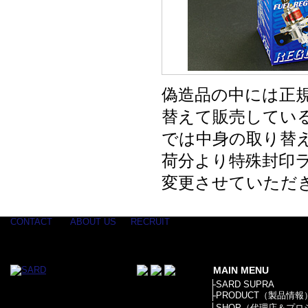
偽造品の中には正
替えて販売してい
では中身の取り替え
荷分より特殊封印
変更させていただ
CONTACT
ABOUT US
RECRUIT
MAIN MENU
├
SARD SUPRA
├
PRODUCT（製品情報
├
SHOP（代理店＆プロ