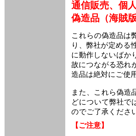
通信販売、個
FULL
STAINLESS
Su -
GT-R
CATALYZER
CATALYZER
MANIFOLD
PIPE
PARTS
SERIES
TITANIUM
MUFFLER
NANO
【車種専
【汎用タ
その他の
FUEL
4
EX
SPORTS
CARBON
RACING
MUFFLER
MAKU
用タイ
イプ】
排気系パ
THROTTLE
POWER
EX+
INTAKE
BLOW
偽造品（海賊
CORTING
プ】
ーツ
KIT for
FILTER 2
PIPE
OFF
MUFFLER
OIL
INJECTOR/SUB
FUEL
FUEL
FUEL
FUEL
FUEL
JET
ZN6/ZC6
VALVE
PARTS
REGULATOR/ADAPTOR
PUMP
FILTER
DELIVERY
COLLECTOR
PUMP
MAG
PIPE
TANK
KILLER
CHEMICAL
LMGT
LMGT
LMGT
OIL
OIL SUB
これらの偽造品は
ADVANCED
RACING
TOURING
FILTER /
PARTS
DREN
り、弊社が定める
COOLING
GR
PREMIUM
LMGT
LMGT
PLUG
AERO
SPORTS
GRANZ
FUEL
MAG+
STABILIZING
COOLANT
CLEANER
に動作しないばか
FOOTWORK
COOLING
RADIATOR
RADIATOR
RESERVE
BREATHER
WATER
HIGH
PREMIUM
AT
OIL
M.F.C
SHAMPOO
THERMO
HOSE
TANK
TANK 汎
TEMP
PRESSURE
SPORTS
Cooler
COOLER
故につながる恐れ
用タイプ
SENSOR
RADIATOR
COOLANT
KIT
BODY BUILD
ADVANCED
SARD×SHOWA
ADVANCED
ADVANCED
Black
ADJUSTABLE
ATTACHMENT
CAP
SUSPENSION
TUNING
BRAKE
LINE
Ram Slit
STABILIZER
造品は絶対にご使
KIT for
SUSPENTION
KIT
BRAKE
Disc
POWER TRAIN
SARD
GR86
HOSE
Rotor
DAMPER
(SARD×AISIN)
ENGINE PARTS
TORSEN
S6
CLUTCH
GEAR
ADVANCED
また、これら偽造
Type
MANUAL
/
OIL
LINE
Racing
TRANSMISSION
FLYWHEEL
CATCHTANK
CLUTCH
どについて弊社で
TURBO
RACING
OIL
OIL
OIL SUB
KIT
HOSE
PLUG
CATCH
FILTER /
PARTS
のでご了承くださ
PRO
TANK
DREN
ELECTRONICS
PREMIUM
WASTE
TURBO
PLUG
EFR
GATE
SUB
MAG+
TURBO
PARTS
【ご注意】
SUB PARTS
CUVU
CUVU
STACK
A/F
FACE
SVR
METER
KIT（ZN6）
EVOLUTION
DEVICE
SUB
PARTS