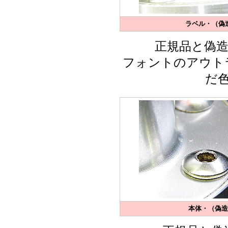
ラベル・（偽造
正規品と偽
フォントのアウト
だ
本体・（偽造