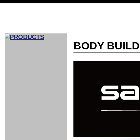
BODY BUILD
CAR INDEX
COMPLEATE CAR
AERO
WING
GR
GR
GR86：
GR86：
86：GT1
86：GT1
86：GT3
LEXUS
VELLFIR：
ALTEZZA：
MR-S：
DRY
CARBON
CARBON
AERO
CANARD
COROLLA：
Yaris：
GT1
GT1
PERFORMANCE
PERFORMANCE
PERFORMANCE
IS：LSR
LSR
AERO
AERO
CARBON
PANEL
ROOF
BLADE
GT1
GT1
FRONT
PERFORMANCE
AERO 86
AERO 86
AERO 86
EDITION
Edition
KIT
KIT
PARTS
VANE
DRY CARBON
DRY
LSR
LSR
GT
GT
GT
PERFORMANCE
PERFORMANCE
HALF
AERO
KOUKI
ZENKI
for
CARBON
WING
WING 車
WING 汎
WING 車
WING
AERO
AERO
SPOILER
GR86
MODELLISTA
GT
種専用タ
用タイプ
種専用タ
SUB
for GR86
INTERIOR
WING
イプ
イプ
PARTS
EXHAUST
GR
4-Points /
GT
SARD
SARD
FOOT
SARD
SARD
AERO
6-Points
SHIFT
STEERING
Racing
REST
SEAT
HEADREST
STABILIZING
HARNESS
KNOB
SEAT
BELT
COVER
INTAKE&SUCTION
Ti-Z -
Su-Z -
AROUSE
For R35
SPORTS
SPORTS
EXHAUST
FRONT
EXHAUST
INTERIOR
COVER
PAD BKR
FULL
STAINLESS
Su -
GT-R
CATALYZER
CATALYZER
MANIFOLD
PIPE
PARTS
SERIES
TITANIUM
MUFFLER
NANO
【車種専
【汎用タ
その他の
FUEL
4
EX
SPORTS
CARBON
RACING
MUFFLER
MAKU
用タイ
イプ】
排気系パ