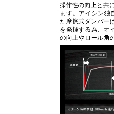
操作性の向上と共
ます。アイシン独
た摩擦式ダンパー
を発揮する為、オ
の向上やロール角