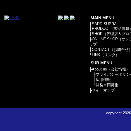
MAIN MENU
├
SARD SUPRA
├
PRODUCT（製品情報
├
SHOP（代理店＆プロ
├
ONLINE SHOP（オ
ップ）
├
CONTACT（お問合せ
└
LINK（リンク）
SUB MENU
├
About us（会社情報）
｜├
プライバシーポリシ
｜├
採用情報
｜└
開発車両募集
├
サイトマップ
copyright
2026