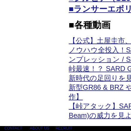
■ランサーエボリ
■各種動画
【公式】土屋圭市
ノウハウ全投入！S
ンプレッション / SA
峠最速！？ SARD
新時代の足回りを
新型GR86 & BR
作】
【峠アタック】SARD G
Beam)の威力を見
CONTACT
ABOUT US
RECRUIT