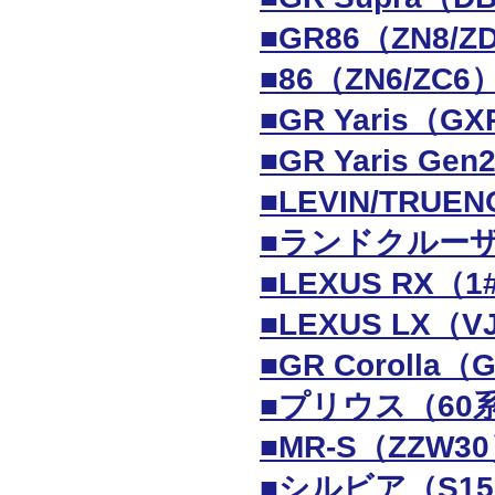
■GR86（ZN8/
■86（ZN6/ZC
■GR Yaris（G
■GR Yaris G
■LEVIN/TRU
■ランドクルーザ
■LEXUS RX（
■LEXUS LX（
■GR Coroll
■プリウス（60
■MR-S（ZZW
■シルビア（S1