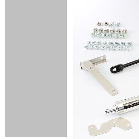
THROTTLE
POWER
EX+
INTAKE
BLOW
CORTING
プ】
ーツ
KIT for
FILTER 2
PIPE
OFF
MUFFLER
OIL
INJECTOR/SUB
FUEL
FUEL
FUEL
FUEL
FUEL
JET
ZN6/ZC6
VALVE
PARTS
REGULATOR/ADAPTOR
PUMP
FILTER
DELIVERY
COLLECTOR
PUMP
MAG
PIPE
TANK
KILLER
CHEMICAL
LMGT
LMGT
LMGT
OIL
OIL SUB
ADVANCED
RACING
TOURING
FILTER /
PARTS
DREN
COOLING
GR
PREMIUM
LMGT
LMGT
PLUG
AERO
SPORTS
GRANZ
FUEL
MAG+
STABILIZING
COOLANT
CLEANER
FOOTWORK
COOLING
RADIATOR
RADIATOR
RESERVE
BREATHER
WATER
HIGH
PREMIUM
AT
OIL
M.F.C
SHAMPOO
THERMO
HOSE
TANK
TANK 汎
TEMP
PRESSURE
SPORTS
Cooler
COOLER
用タイプ
SENSOR
RADIATOR
COOLANT
KIT
BODY BUILD
ADVANCED
SARD×SHOWA
ADVANCED
ADVANCED
Black
ADJUSTABLE
ATTACHMENT
CAP
SUSPENSION
TUNING
BRAKE
LINE
Ram Slit
STABILIZER
KIT for
SUSPENTION
KIT
BRAKE
Disc
POWER TRAIN
SARD
GR86
HOSE
Rotor
DAMPER
(SARD×AISIN)
ENGINE PARTS
TORSEN
S6
CLUTCH
GEAR
ADVANCED
Type
MANUAL
/
OIL
LINE
Racing
TRANSMISSION
FLYWHEEL
CATCHTANK
CLUTCH
TURBO
RACING
OIL
OIL
OIL SUB
KIT
HOSE
PLUG
CATCH
FILTER /
PARTS
PRO
TANK
DREN
ELECTRONICS
PREMIUM
WASTE
TURBO
PLUG
EFR
GATE
SUB
MAG+
TURBO
PARTS
SUB PARTS
CUVU
CUVU
STACK
A/F
FACE
SVR
METER
KIT（ZN6）
EVOLUTION
DEVICE
SUB
PARTS
GOODS & APPAREL
RACING
ADAPTER
ETC
SILICONE
/ JOINT /
HOSE
HOSE