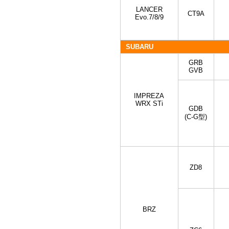
LANCER
CT9A
Evo.7/8/9
SUBARU
GRB
GVB
IMPREZA
WRX STi
GDB
(C-G型)
ZD8
BRZ