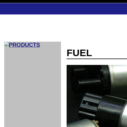
FUEL
CAR INDEX
COMPLEATE CAR
AERO
WING
GR
GR
GR86：
GR86：
86：GT1
86：GT1
86：GT3
LEXUS
VELLFIR：
ALTEZZA：
MR-S：
DRY
CARBON
CARBON
AERO
CANARD
COROLLA：
Yaris：
GT1
GT1
PERFORMANCE
PERFORMANCE
PERFORMANCE
IS：LSR
LSR
AERO
AERO
CARBON
PANEL
ROOF
BLADE
GT1
GT1
FRONT
PERFORMANCE
AERO 86
AERO 86
AERO 86
EDITION
Edition
KIT
KIT
PARTS
VANE
DRY CARBON
DRY
LSR
LSR
GT
GT
GT
PERFORMANCE
PERFORMANCE
HALF
AERO
KOUKI
ZENKI
for
CARBON
WING
WING 車
WING 汎
WING 車
WING
AERO
AERO
SPOILER
GR86
MODELLISTA
GT
種専用タ
用タイプ
種専用タ
SUB
for GR86
INTERIOR
WING
イプ
イプ
PARTS
EXHAUST
GR
4-Points /
GT
SARD
SARD
FOOT
SARD
SARD
AERO
6-Points
SHIFT
STEERING
Racing
REST
SEAT
HEADREST
STABILIZING
HARNESS
KNOB
SEAT
BELT
COVER
INTAKE&SUCTION
Ti-Z -
Su-Z -
AROUSE
For R35
SPORTS
SPORTS
EXHAUST
FRONT
EXHAUST
INTERIOR
COVER
PAD BKR