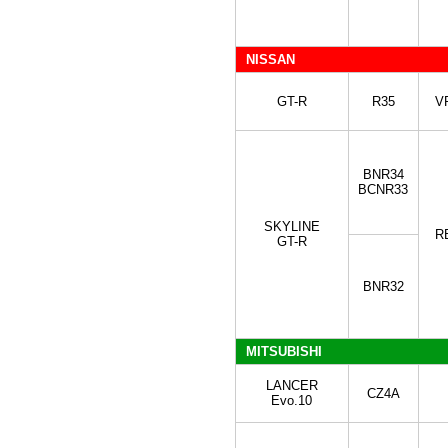
NISSAN
GT-R
R35
V
BNR34
BCNR33
SKYLINE
R
GT-R
BNR32
MITSUBISHI
LANCER
CZ4A
Evo.10