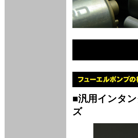
FULL
STAINLESS
Su -
GT-R
CATALYZER
CATALYZER
MANIFOLD
PIPE
PARTS
SERIES
TITANIUM
MUFFLER
NANO
【車種専
【汎用タ
その他の
FUEL
4
EX
SPORTS
CARBON
RACING
MUFFLER
MAKU
用タイ
イプ】
排気系パ
THROTTLE
POWER
EX+
INTAKE
BLOW
CORTING
プ】
ーツ
KIT for
FILTER 2
PIPE
OFF
MUFFLER
OIL
INJECTOR/SUB
FUEL
FUEL
FUEL
FUEL
FUEL
JET
ZN6/ZC6
VALVE
PARTS
REGULATOR/ADAPTOR
PUMP
FILTER
DELIVERY
COLLECTOR
PUMP
MAG
PIPE
TANK
KILLER
CHEMICAL
LMGT
LMGT
LMGT
OIL
OIL SUB
ADVANCED
RACING
TOURING
FILTER /
PARTS
DREN
COOLING
GR
PREMIUM
LMGT
LMGT
PLUG
AERO
SPORTS
GRANZ
FUEL
MAG+
STABILIZING
COOLANT
CLEANER
FOOTWORK
COOLING
RADIATOR
RADIATOR
RESERVE
BREATHER
WATER
HIGH
PREMIUM
AT
OIL
M.F.C
SHAMPOO
THERMO
HOSE
TANK
TANK 汎
TEMP
PRESSURE
SPORTS
Cooler
COOLER
用タイプ
SENSOR
RADIATOR
COOLANT
KIT
BODY BUILD
ADVANCED
SARD×SHOWA
ADVANCED
ADVANCED
Black
ADJUSTABLE
ATTACHMENT
CAP
SUSPENSION
TUNING
BRAKE
LINE
Ram Slit
STABILIZER
KIT for
SUSPENTION
KIT
BRAKE
Disc
POWER TRAIN
SARD
GR86
HOSE
Rotor
DAMPER
(SARD×AISIN)
ENGINE PARTS
TORSEN
S6
CLUTCH
GEAR
ADVANCED
■汎用インタ
Type
MANUAL
/
OIL
LINE
Racing
TRANSMISSION
FLYWHEEL
CATCHTANK
CLUTCH
TURBO
RACING
OIL
OIL
OIL SUB
KIT
HOSE
PLUG
CATCH
FILTER /
PARTS
ズ
PRO
TANK
DREN
ELECTRONICS
PREMIUM
WASTE
TURBO
PLUG
EFR
GATE
SUB
MAG+
TURBO
PARTS
SUB PARTS
CUVU
CUVU
STACK
A/F
FACE
SVR
METER
KIT（ZN6）
EVOLUTION
DEVICE
SUB
PARTS