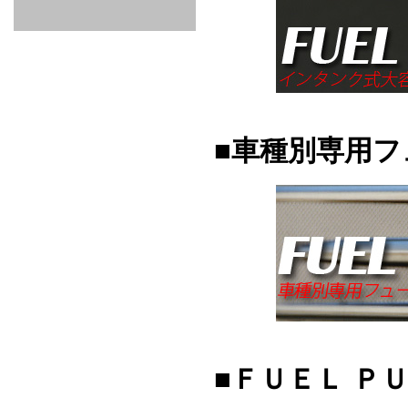
GOODS & APPAREL
RACING
ADAPTER
ETC
SILICONE
/ JOINT /
HOSE
HOSE
APPAREL
/ GOODS
/
STICKER
■車種別専用
■ＦＵＥＬ Ｐ