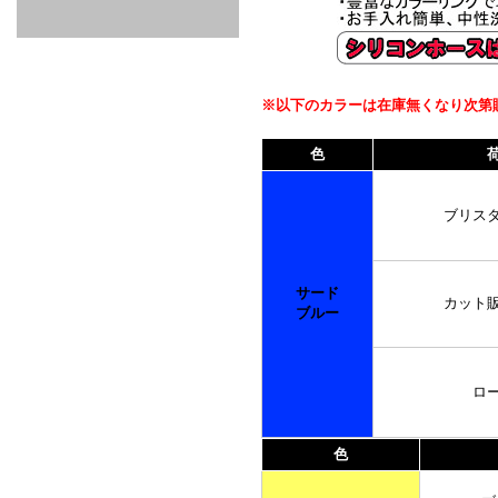
GOODS & APPAREL
RACING
ADAPTER
ETC
SILICONE
/ JOINT /
HOSE
HOSE
APPAREL
/ GOODS
/
STICKER
※以下のカラーは在庫無くなり次第
色
ブリス
サード
カット販
ブルー
ロ
色