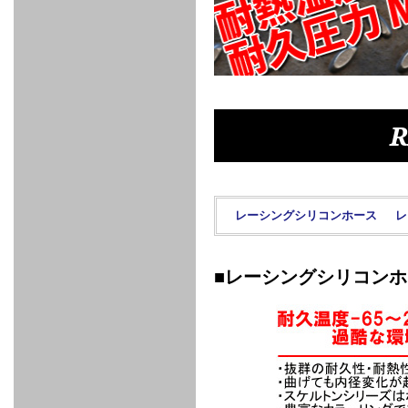
FULL
STAINLESS
Su -
GT-R
CATALYZER
CATALYZER
MANIFOLD
PIPE
PARTS
SERIES
TITANIUM
MUFFLER
NANO
【車種専
【汎用タ
その他の
FUEL
4
EX
SPORTS
CARBON
RACING
MUFFLER
MAKU
用タイ
イプ】
排気系パ
THROTTLE
POWER
EX+
INTAKE
BLOW
CORTING
プ】
ーツ
KIT for
FILTER 2
PIPE
OFF
MUFFLER
OIL
INJECTOR/SUB
FUEL
FUEL
FUEL
FUEL
FUEL
JET
ZN6/ZC6
VALVE
PARTS
REGULATOR/ADAPTOR
PUMP
FILTER
DELIVERY
COLLECTOR
PUMP
MAG
PIPE
TANK
KILLER
CHEMICAL
LMGT
LMGT
LMGT
OIL
OIL SUB
ADVANCED
RACING
TOURING
FILTER /
PARTS
DREN
R
COOLING
GR
PREMIUM
LMGT
LMGT
PLUG
AERO
SPORTS
GRANZ
FUEL
MAG+
STABILIZING
COOLANT
CLEANER
FOOTWORK
COOLING
RADIATOR
RADIATOR
RESERVE
BREATHER
WATER
HIGH
PREMIUM
AT
OIL
M.F.C
SHAMPOO
THERMO
HOSE
TANK
TANK 汎
TEMP
PRESSURE
SPORTS
Cooler
COOLER
用タイプ
SENSOR
RADIATOR
COOLANT
KIT
BODY BUILD
ADVANCED
SARD×SHOWA
ADVANCED
ADVANCED
Black
ADJUSTABLE
ATTACHMENT
CAP
SUSPENSION
TUNING
BRAKE
LINE
Ram Slit
STABILIZER
レーシングシリコンホース
レ
KIT for
SUSPENTION
KIT
BRAKE
Disc
POWER TRAIN
SARD
GR86
HOSE
Rotor
DAMPER
(SARD×AISIN)
ENGINE PARTS
TORSEN
S6
CLUTCH
GEAR
ADVANCED
■レーシングシリコン
Type
MANUAL
/
OIL
LINE
Racing
TRANSMISSION
FLYWHEEL
CATCHTANK
CLUTCH
TURBO
RACING
OIL
OIL
OIL SUB
KIT
HOSE
PLUG
CATCH
FILTER /
PARTS
PRO
TANK
DREN
ELECTRONICS
PREMIUM
WASTE
TURBO
PLUG
EFR
GATE
SUB
MAG+
TURBO
PARTS
SUB PARTS
CUVU
CUVU
STACK
A/F
FACE
SVR
METER
KIT（ZN6）
EVOLUTION
DEVICE
SUB
PARTS