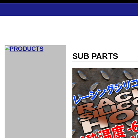
SUB PARTS
CAR INDEX
COMPLEATE CAR
AERO
WING
GR
GR
GR86：
GR86：
86：GT1
86：GT1
86：GT3
LEXUS
VELLFIR：
ALTEZZA：
MR-S：
DRY
CARBON
CARBON
AERO
CANARD
COROLLA：
Yaris：
GT1
GT1
PERFORMANCE
PERFORMANCE
PERFORMANCE
IS：LSR
LSR
AERO
AERO
CARBON
PANEL
ROOF
BLADE
GT1
GT1
FRONT
PERFORMANCE
AERO 86
AERO 86
AERO 86
EDITION
Edition
KIT
KIT
PARTS
VANE
DRY CARBON
DRY
LSR
LSR
GT
GT
GT
PERFORMANCE
PERFORMANCE
HALF
AERO
KOUKI
ZENKI
for
CARBON
WING
WING 車
WING 汎
WING 車
WING
AERO
AERO
SPOILER
GR86
MODELLISTA
GT
種専用タ
用タイプ
種専用タ
SUB
for GR86
INTERIOR
WING
イプ
イプ
PARTS
EXHAUST
GR
4-Points /
GT
SARD
SARD
FOOT
SARD
SARD
AERO
6-Points
SHIFT
STEERING
Racing
REST
SEAT
HEADREST
STABILIZING
HARNESS
KNOB
SEAT
BELT
COVER
INTAKE&SUCTION
Ti-Z -
Su-Z -
AROUSE
For R35
SPORTS
SPORTS
EXHAUST
FRONT
EXHAUST
INTERIOR
COVER
PAD BKR